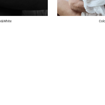
k&White
Colo